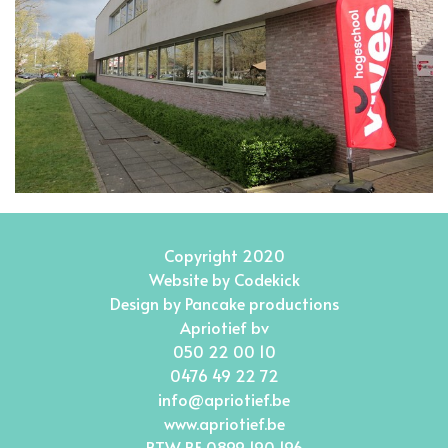
Copyright 2020
Website by
Codekick
Design by
Pancake productions
Apriotief bv
050 22 00 10
0476 49 22 72
info@apriotief.be
www.apriotief.be
BTW BE 0899 190 196