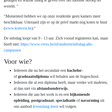
gedegen en warme uitleg te geven over het mooiste beroep ter
wereld. "
"Momenteel hebben we op onze residentie geen kamers meer
beschikbaar. Uiteraard zijn er op de privé markt nog koten te huur
(
www.kotwest.be
)."
De infodag loopt van 9 - 13 uur. Zich vooraf registreren kan, maar
hoeft niet:
https://www.vives.be/nl/studeren/infodag-alle-
campussen
Voor wie?
Iedereen die na het secundair een
bachelor
-
of
graduaatsdiploma
wil behalen aan de hogeschool.
Iedereen die al een diploma heeft, maar verder wil studeren,
al dan niet via
afstandsonderwijs
.
Iedereen die aan het werk is en een
bijkomende
opleiding
,
postgraduaat
,
specialisatie
of
navorming
uit
ons aanbod
levenslang leren
wil volgen.