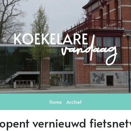
Home
Archief
opent vernieuwd fietsne