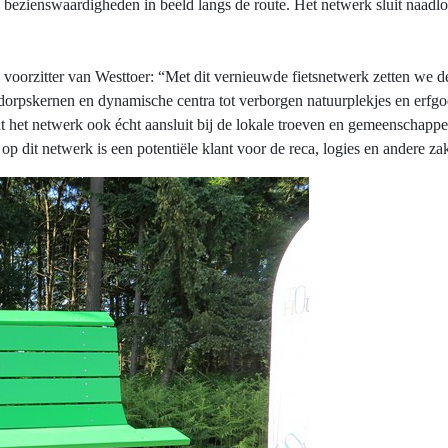
ezienswaardigheden in beeld langs de route. Het netwerk sluit naadloo
 voorzitter van Westtoer: “Met dit vernieuwde fietsnetwerk zetten we 
orpskernen en dynamische centra tot verborgen natuurplekjes en erfgoe
t het netwerk ook écht aansluit bij de lokale troeven en gemeenschap
er op dit netwerk is een potentiële klant voor de reca, logies en andere z