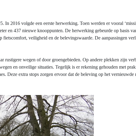
005. In 2016 volgde een eerste herwerking. Toen werden er vooral ‘mis
ometer en 437 nieuwe knooppunten. De herwerking gebeurde op basis va
p fietscomfort, veiligheid en de belevingswaarde. De aanpassingen ver
aar rustigere wegen of door groengebieden. Op andere plekken zijn ver
en en onveilige situaties. Tegelijk is er rekening gehouden met prakti
nes. Deze extra stops zorgen ervoor dat de beleving op het vernieuwde 