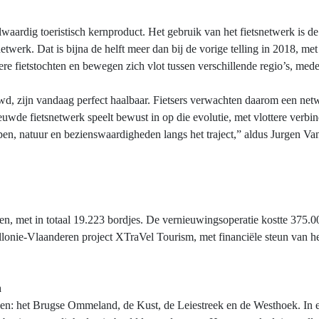
lwaardig toeristisch kernproduct. Het gebruik van het fietsnetwerk is 
netwerk. Dat is bijna de helft meer dan bij de vorige telling in 2018, met 
 fietstochten en bewegen zich vlot tussen verschillende regio’s, mede d
d, zijn vandaag perfect haalbaar. Fietsers verwachten daarom een netw
uwde fietsnetwerk speelt bewust in op die evolutie, met vlottere verbi
pen, natuur en bezienswaardigheden langs het traject,” aldus Jurgen Va
en, met in totaal 19.223 bordjes. De vernieuwingsoperatie kostte 375.
llonie-Vlaanderen project XTraVel Tourism, met financiële steun van
n
n: het Brugse Ommeland, de Kust, de Leiestreek en de Westhoek. In el