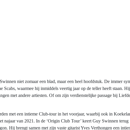
 Swinnen niet zomaar een blad, maar een heel hoofdstuk. De immer sym
e Scabs, waarmee hij inmiddels veertig jaar op de teller heeft staan. 
n met andere artiesten. Of om zijn verdienstelijke passage bij Liefde
n met een intieme Club-tour in het voorjaar, waarbij ook in Koekela
het najaar van 2021. In de ‘Origin Club Tour’ keert Guy Swinnen terug n
on. Hij brengt samen met zijn vaste gitarist Yves Verthongen een intie