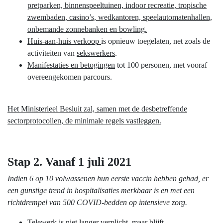
pretparken, binnenspeeltuinen, indoor recreatie, tropische
zwembaden, casino’s, wedkantoren, speelautomatenhallen,
onbemande zonnebanken en bowling.
Huis-aan-huis verkoop
is opnieuw toegelaten, net zoals de
activiteiten van
sekswerkers
.
Manifestaties en betogingen
tot 100 personen, met vooraf
overeengekomen parcours.
Het Ministerieel Besluit zal, samen met de desbetreffende
sectorprotocollen, de minimale regels vastleggen.
Stap 2. Vanaf 1 juli 2021
Indien 6 op 10 volwassenen hun eerste vaccin hebben gehad, er
een gunstige trend in hospitalisaties merkbaar is en met een
richtdrempel van 500 COVID-bedden op intensieve zorg.
Telewerk
is
niet langer verplicht
, maar blijft