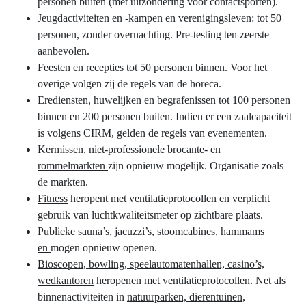
personen buiten (met uitzondering voor contactsporten).
Jeugdactiviteiten en -kampen en verenigingsleven:
tot 50
personen, zonder overnachting. Pre-testing ten zeerste
aanbevolen.
Feesten en recepties
tot 50 personen binnen. Voor het
overige volgen zij de regels van de horeca.
Erediensten, huwelijken en begrafenissen
tot 100 personen
binnen en 200 personen buiten. Indien er een zaalcapaciteit
is volgens CIRM, gelden de regels van evenementen.
Kermissen, niet-professionele brocante- en
rommelmarkten
zijn opnieuw mogelijk. Organisatie zoals
de markten.
Fitness
heropent met ventilatieprotocollen en verplicht
gebruik van luchtkwaliteitsmeter op zichtbare plaats.
Publieke sauna’s, jacuzzi’s, stoomcabines, hammams
en
mogen opnieuw openen.
Bioscopen, bowling, speelautomatenhallen, casino’s,
wedkantoren
heropenen met ventilatieprotocollen. Net als
binnenactiviteiten in
natuurparken, dierentuinen,